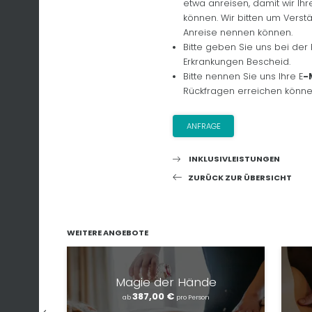
etwa anreisen, damit wir I
können. Wir bitten um Verstä
Anreise nennen können.
Bitte geben Sie uns bei de
Erkrankungen Bescheid.
Bitte nennen Sie uns Ihre E
-
Rückfragen erreichen könne
ANFRAGE
INKLUSIVLEISTUNGEN
ZURÜCK ZUR ÜBERSICHT
WEITERE ANGEBOTE
Magie der Hände
387,00 €
ab
pro Person