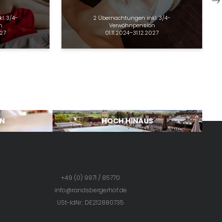
kl.
3/4-
2 Übernachtungen
inkl.
3/4-
n
Verwöhnpension
027
01.11.2024–31.12.2027
EN
HOCH HINAUS
+49 (0) 9971 / 85770
info@
randsbergerhof.
de
USt-IdNr.: DE212880735