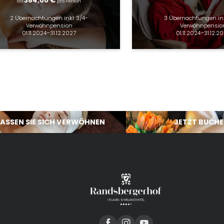
364,00 €
ab
pro Person
2 Übernachtungen
inkl.
3/4-
3 Übernachtungen
in
Verwöhnpension
Verwöhnpensio
01.11.2024–31.12.2027
01.11.2024–31.12.2
LASSEN SIE SICH VERWÖHNEN
JETZT BUCH