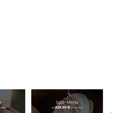
e
Spa-Menü
328,00 €
erson
ab
pro Person