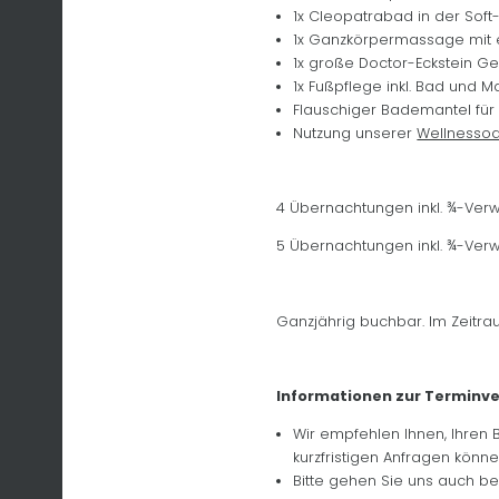
1x Cleopatrabad in der Soft
1x Ganzkörpermassage mit ed
1x große Doctor-Eckstein Ge
1x Fußpflege inkl. Bad und M
Flauschiger Bademantel für 
Nutzung unserer
Wellnesso
4 Übernachtungen inkl. ¾-Ver
5 Übernachtungen inkl. ¾-Ver
Ganzjährig buchbar. Im Zeitraum
Informationen zur Terminv
Wir empfehlen Ihnen, Ihren
kurzfristigen Anfragen könne
Bitte gehen Sie uns auch bei