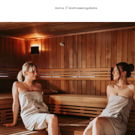
Home
//
Wellnessangebote