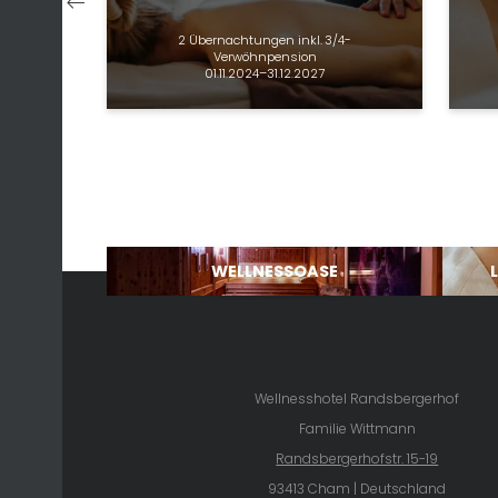
2 Übernachtungen
inkl.
3/4-
Verwöhnpension
01.11.2024–31.12.2027
WELLNESSOASE
Wellnesshotel Randsbergerhof
Familie Wittmann
Randsbergerhofstr. 15-19
93413 Cham | Deutschland