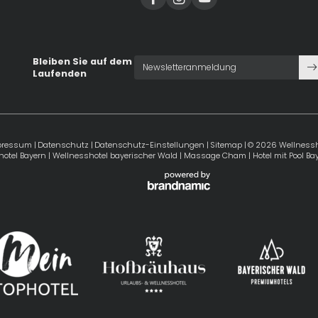
Bleiben Sie auf dem
Newsletteranmeldung
Laufenden
pressum
|
Datenschutz
|
Datenschutz-Einstellungen
|
Sitemap
|
© 2026 Wellnessh
hotel Bayern
|
Wellnesshotel bayerischer Wald
|
Massage Cham
|
Hotel mit Pool B