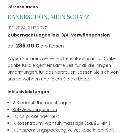
Pärchenurlaub
AKTIV
DANKESCHÖN, MEIN SCHATZ
01.11.2024–31.12.2027
BILDERGALERIE
2 Übernachtungen
inkl.
3/4-Verwöhnpension
286,00 €
ab
pro Person
GUTSCHEINE
Sagen Sie Ihrer zweiten Hälfte einfach einmal Danke.
Danke für die gemeinsame Zeit, für all die innigen
Umarmungen, für das Vertrauen. Lassen Sie sich von
uns verwöhnen und feiern Sie die Liebe.
Inklusivleistungen:
2, 3 oder 4 Übernachtungen
3/4-Verwöhnpension
1 Glas prickelnder Sekt
1x Rosentraum-Wohlfühlmassage (ca. 25 Min.)
1x Entspannungspackung Velvet Rose in der Soft-