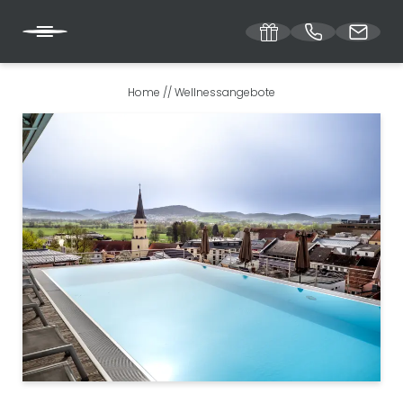
Home
//
Wellnessangebote
DE
EN
DER RANDSBERGERHOF
ZIMMER UND PREISE
WELLNESSANGEBOTE
ENTSPANNT